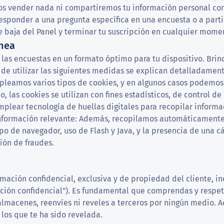
 vender nada ni compartiremos tu información personal con t
responder a una pregunta específica en una encuesta o a part
de baja del Panel y terminar tu suscripción en cualquier mome
ínea
las encuestas en un formato óptimo para tu dispositivo. Brind
de utilizar las siguientes medidas se explican detalladamente
pleamos varios tipos de cookies, y en algunos casos podemos 
las cookies se utilizan con fines estadísticos, de control de
plear tecnología de huellas digitales para recopilar informac
a información relevante: Además, recopilamos automáticamente 
ipo de navegador, uso de Flash y Java, y la presencia de una c
ión de fraudes.
mación confidencial, exclusiva y de propiedad del cliente, i
ción confidencial"). Es fundamental que comprendas y respete
almacenes, reenvíes ni reveles a terceros por ningún medio. 
 los que te ha sido revelada.